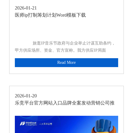
2026-01-21
医师ip打制筹划计划Word模板下载
旅逛IP音乐节政府与企业举止计谋互助条约，
甲方供应场所、资金、官方宣称。我方供应IP局面
Read More
2026-01-20
乐竞平台官方网站入口品牌全案发动营销公司推
选：发动营销一体化